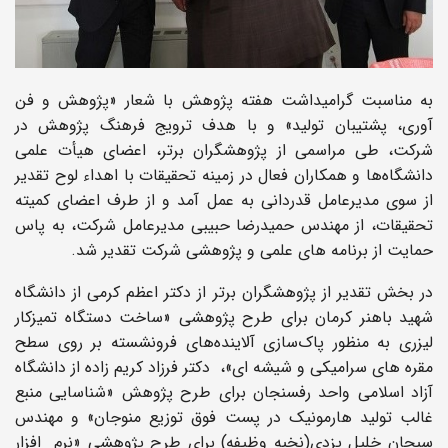
به مناسبت گرامیداشت هفته پژوهش با شعار «پژوهش و فن
آوری، پشتیبان تولید» و با هدف ترویج فرهنگ پژوهش در
شرکت، طی
مراسمی از پژوهشگران برتر، اعضای هیأت علمی
دانشگاه‌ها و همکاران فعال در زمینه تحقیقات با اهداء لوح تقدیر
از سوی مدیرعامل قدردانی به عمل آمد
و از طرف اعضای کمیته
تحقیقات، از مهندس حمیدرضا حبیبی مدیرعامل شرکت، به پاس
حمایت از برنامه های علمی و پژوهشی شرکت تقدیر شد.
در بخش تقدیر از پژوهشگران برتر از دکتر اعظم کرمی از دانشگاه
شهید باهنر کرمان برای طرح پژوهشی «ساخت دستگاه تمیزکار
لیزری به‌ منظور پاک‌سازی آلاینده‌های فرونشسته بر روی سطح
مقره های سرامیکی و شیشه ای»، دکتر فرزاد کریم زاده از دانشگاه
آزاد اسلامی واحد رفسنجان برای طرح پژوهش «شناسایی منبع
غالب تولید هارمونیک در پست فوق توزیع منوجان» و مهندس
سبحان خلیل یزدی(نخبه وظیفه) برای طرح پژوهشی «نرم
افزار