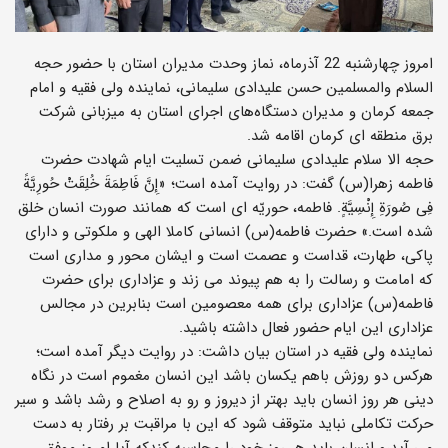
امروز چهارشنبه 22 آذرماه، نماز وحدت مدیران استان با حضور حجه
السلام والمسلمین حسن علیدادی سلیمانی، نماینده ولی فقیه و امام
جمعه کرمان و مدیران دستگاه‌های اجرای استان به میزبانی شرکت
برق منطقه ای کرمان اقامه شد.
حجه الا سلام علیدادی سلیمانی ضمن تسلیت ایام شهادت حضرت
فاطمه زهرا(س) گفت: در روایت آمده است؛ «إِنَّ فَاطِمَةَ خُلِقَتْ حُورِیَّةً
فِی صُورَةِ إِنْسِیَّةٍ. فاطمه، حوریّه ‏اى است که همانند صورت انسان خلق
شده است.» حضرت فاطمه(س) انسانی کاملا الهی و ملکوتی و دارای
پاکی، طهارت، قداست و عصمت است و ایشان محور و مداری است
که امامت و رسالت را به هم پیوند می زند و عزاداری برای حضرت
فاطمه(س) عزاداری برای همه معصومین است بنابرین در مجالس
عزاداری این ایام حضور فعال داشته باشید.
نماینده ولی فقیه در استان بیان داشت: در روایت دیگر آمده است؛
هرکس دو روزش باهم یکسان باشد این انسان مغموم است در نگاه
دینی هر روز انسان باید بهتر از دیروز و رو به اصلاح و رشد باشد و سیر
حرکت تکاملی نباید متوقف شود که این با مراقبت بر رفتار به دست
می آید،و انسان باید هر روز خود را محاسبه کندکه آیا امروز موفق