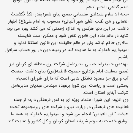
شدم گناهی انجام ندهم.
حجه الا سلام علیدادی سلیمانی ضمن بیان شعر«بِقدر الکدِّ تُکتَسَبُ
المَعالِی و مَن طَلب العُلی سَهِر الّلیالِی» منسوب به امام علی(ع) اظهار
داشت: در این دنیا هرکس به اندازه زحمتی که می کشد بهره می برد،
شاید در عالم ماده این قانون نقض شود و ممکن است شایسته
سالاری حاکم نباشد ولی در عالم حقیقت این قانون استثنا ندارد و
امیدواریم خداوند به ما عنایت کند در زمینه دین در روز حساب سرافراز
باشیم.
مهندس حمیدرضا حبیبی مدیرعامل شرکت برق منطقه ای کرمان نیز
ضمن تسلیت ایام عزاداری حضرت فاطمه(س) بیان داشت: صنعت
آب و برق جز معدود تشکل هایی است که دارای شورای انسجام
بخشی است و ریاست این شورا برعهده مهندس عبدیان مدیرعامل
شرکت آبفای استان است.
وی افزود: این شورا اهتمام ویژه ای به امور فرهنگی دارد؛ از جمله
فعالیت های فرهنگی در وزارت نیرو و شرکت های زیرمجموعه تحت
هیئت ” نور العباس” انجام می شود و امیدواریم خداوند به همه ما
توفیق خدمت به مردم شریف استان کرمان و کل کشور را عنایت کند.